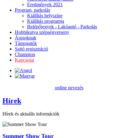
Eredmények 2021
Program, parkolás
Kiállítás helyszíne
Kiállítás programja
Belépőjegyek - Lakóautó - Parkolás
Hobbikutya szépségverseny
Árusoknak
Támogatók
Sajtó regisztráció
Champion
Kapcsolat
online nevezés
Hírek
Hírek és aktuális információk
Summer Show Tour