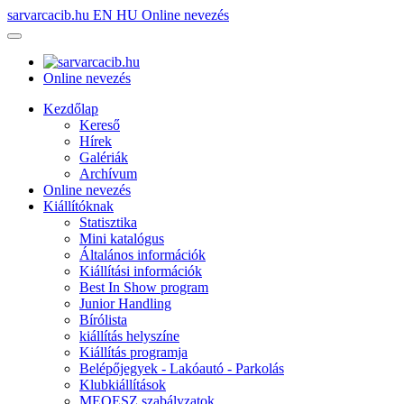
sarvarcacib.hu
EN
HU
Online nevezés
Online nevezés
Kezdőlap
Kereső
Hírek
Galériák
Archívum
Online nevezés
Kiállítóknak
Statisztika
Mini katalógus
Általános információk
Kiállítási információk
Best In Show program
Junior Handling
Bírólista
kiállítás helyszíne
Kiállítás programja
Belépőjegyek - Lakóautó - Parkolás
Klubkiállítások
MEOESZ szabályzatok