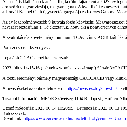
A speciális kiállításon kiadásra fog kerülni fajtánként a 2023. év le
drótszőrű magyar vizslája, magyar agara). A kvalifikált és nevezett
a Horvát Kennel Club ügyvezető igazgatója és Korózs Gábor a Meoe S
Az év legeredményesebb 9 kutyája fogja képviselni Magyarországot és
nevezést biztosítunk!!! Tájékoztatjuk, hogy aki a pontversenyen elindul
A kvalifikációs követelmény minimum 4 CAC cím CACIB kiállításról 
Pontszerző rendezvények :
Legalább 2 CAC címet kell szerezni:
2023 július 14-15-16 ( péntek - szombat - vasárnap ) Sárvár 3xCACIB
A többi eredményt bármely magyarországi CAC,CACIB vagy klubkiáll
A nevezéseket az online felületen -
https://nevezes.dogshow.hu/
- kel
További információ : MEOE Szövetség 1194 Budapest , Hofherr Albe
Utolsó módosítás: 2023-06-14 10:20:05 | Létrehozás: 2023-06-13 10:
Kulcsszavak:
Rövid link:
https://www.sarvarcacib.hu/Tisztelt_Holgyeim_es_Urai