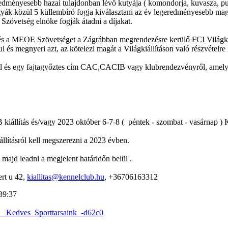
geredményesebb hazai tulajdonban lévő kutyája ( komondorja, kuvasza, pul
 kutyák közül 5 küllembíró fogja kiválasztani az év legeredményesebb m
zövetség elnöke fogják átadni a díjakat.
 a MEOE Szövetséget a Zágrábban megrendezésre kerülő FCI Világkiállí
 és megnyeri azt, az kötelezi magát a Világkiállításon való részvételre 
és egy fajtagyőztes cím CAC,CACIB vagy klubrendezvényről, amelyet a
 kiállítás és/vagy 2023 október 6-7-8 ( péntek - szombat - vasárnap 
ításról kell megszerezni a 2023 évben.
l majd leadni a megjelent határidőn belül .
rt u 42,
kiallitas@kennelclub.hu
, +36706163312
39:37
m__Kedves_Sporttarsaink_-d62c0