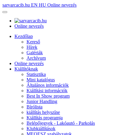
sarvarcacib.hu
EN
HU
Online nevezés
Online nevezés
Kezdőlap
Kereső
Hírek
Galériák
Archívum
Online nevezés
Kiállítóknak
Statisztika
Mini katalógus
Általános információk
Kiállítási információk
Best In Show program
Junior Handling
Bírólista
kiállítás helyszíne
Kiállítás programja
Belépőjegyek - Lakóautó - Parkolás
Klubkiállítások
MEOESZ szabályzatok