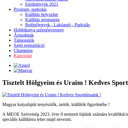
Eredmények 2021
Program, parkolás
Kiállítás helyszíne
Kiállítás programja
Belépőjegyek - Lakóautó - Parkolás
Hobbikutya szépségverseny
Árusoknak
Támogatók
Sajtó regisztráció
Champion
Kapcsolat
Tisztelt Hölgyeim és Uraim ! Kedves Sport
Magyar kutyafajtát tenyésztők, tartók, kiállítók figyelmébe !
A MEOE Szövetség 2023. évre 9 nemzeti fajtánk számára kvalifikációs 
speciális kiállításra lehet majd nevezni.