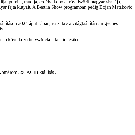
ija, pumija, mudija, erdélyi kopója, rövidszőrű magyar vizslája,
agyar fajta kutyáit. A Best in Show programban pedig Bojan Matakovic
táson 2024 áprilisában, részükre a világkiállításra ingyenes
is.
 következő helyszíneken kell teljesíteni:
) Komárom 3xCACIB kiállítás .