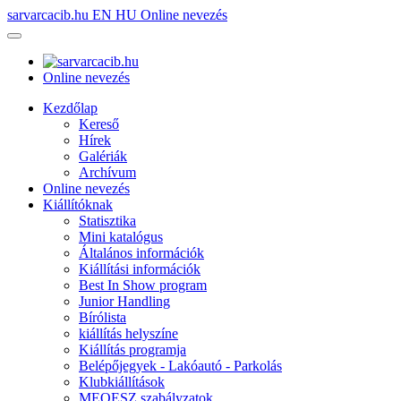
sarvarcacib.hu
EN
HU
Online nevezés
Online nevezés
Kezdőlap
Kereső
Hírek
Galériák
Archívum
Online nevezés
Kiállítóknak
Statisztika
Mini katalógus
Általános információk
Kiállítási információk
Best In Show program
Junior Handling
Bírólista
kiállítás helyszíne
Kiállítás programja
Belépőjegyek - Lakóautó - Parkolás
Klubkiállítások
MEOESZ szabályzatok